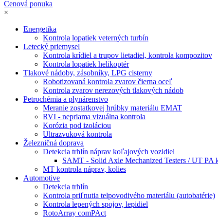
Cenová ponuka
×
Energetika
Kontrola lopatiek veterných turbín
Letecký priemysel
Kontrola krídiel a trupov lietadiel, kontrola kompozitov
Kontrola lopatiek helikoptér
Tlakové nádoby, zásobníky, LPG cisterny
Robotizovaná kontrola zvarov čierna oceľ
Kontrola zvarov nerezových tlakových nádob
Petrochémia a plynárenstvo
Meranie zostatkovej hrúbky materiálu EMAT
RVI - nepriama vizuálna kontrola
Korózia pod izoláciou
Ultrazvuková kontrola
Železničná doprava
Detekcia trhlín náprav koľajových vozidiel
SAMT - Solid Axle Mechanized Testers / UT PA ko
MT kontrola náprav, kolies
Automotive
Detekcia trhlín
Kontrola priľnutia telpovodivého materiálu (autobatérie)
Kontrola lepených spojov, lepidiel
RotoArray comPAct