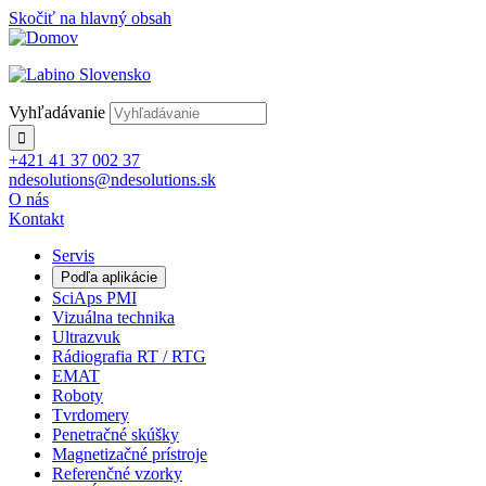
Skočiť na hlavný obsah
Vyhľadávanie
+421 41 37 002 37
ndesolutions@ndesolutions.sk
O nás
Kontakt
Servis
Podľa aplikácie
SciAps PMI
Vizuálna technika
Ultrazvuk
Rádiografia RT / RTG
EMAT
Roboty
Tvrdomery
Penetračné skúšky
Magnetizačné prístroje
Referenčné vzorky