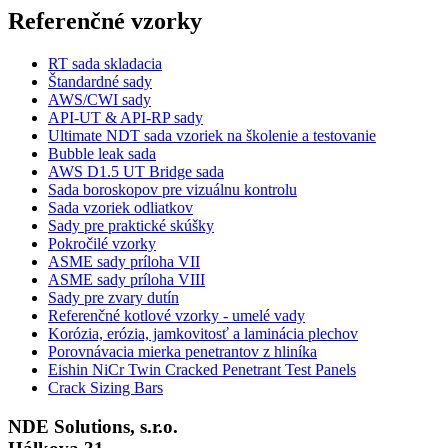
Referenčné vzorky
RT sada skladacia
Štandardné sady
AWS/CWI sady
API-UT & API-RP sady
Ultimate NDT sada vzoriek na školenie a testovanie
Bubble leak sada
AWS D1.5 UT Bridge sada
Sada boroskopov pre vizuálnu kontrolu
Sada vzoriek odliatkov
Sady pre praktické skúšky
Pokročilé vzorky
ASME sady príloha VII
ASME sady príloha VIII
Sady pre zvary dutín
Referenčné kotlové vzorky - umelé vady
Korózia, erózia, jamkovitosť a laminácia plechov
Porovnávacia mierka penetrantov z hliníka
Eishin NiCr Twin Cracked Penetrant Test Panels
Crack Sizing Bars
NDE Solutions, s.r.o.