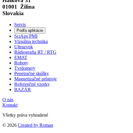
Hálkova 31
01001 Žilina
Slovakia
Servis
Podľa aplikácie
SciAps PMI
Vizuálna technika
Ultrazvuk
Rádiografia RT / RTG
EMAT
Roboty
Tvrdomery
Penetračné skúšky
Magnetizačné prístroje
Referenčné vzorky
BAZÁR
O nás
Kontakt
Všetky práva vyhradené
© 2026
Created by Roman