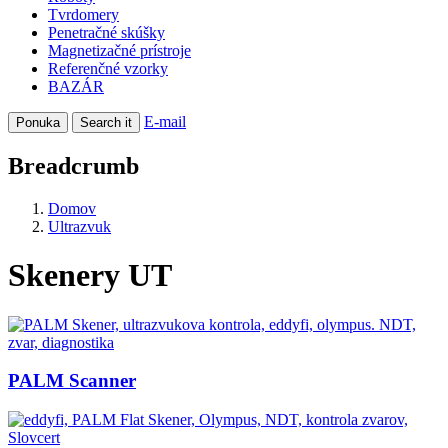
Tvrdomery
Penetračné skúšky
Magnetizačné prístroje
Referenčné vzorky
BAZÁR
E-mail
Ponuka
Search it
Breadcrumb
Domov
Ultrazvuk
Skenery UT
PALM Scanner