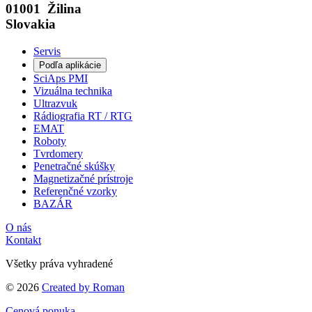
01001 Žilina
Slovakia
Servis
Podľa aplikácie
SciAps PMI
Vizuálna technika
Ultrazvuk
Rádiografia RT / RTG
EMAT
Roboty
Tvrdomery
Penetračné skúšky
Magnetizačné prístroje
Referenčné vzorky
BAZÁR
O nás
Kontakt
Všetky práva vyhradené
© 2026
Created by Roman
Cenová ponuka