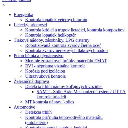
×
Energetika
Kontrola lopatiek veterných turbín
Letecký priemysel
Kontrola krídiel a trupov lietadiel, kontrola kompozitov
Kontrola lopatiek helikoptér
Tlakové nádoby, zásobníky, LPG cisterny
Robotizovaná kontrola zvarov čierna oceľ
Kontrola zvarov nerezových tlakových nádob
Petrochémia a plynárenstvo
Meranie zostatkovej hrúbky materiálu EMAT
RVI - nepriama vizuálna kontrola
Korózia pod izoláciou
Ultrazvuková kontrola
Železničná doprava
Detekcia trhlín náprav koľajových vozidiel
SAMT - Solid Axle Mechanized Testers / UT PA
kontrola hriadelí
MT kontrola náprav, kolies
Automotive
Detekcia trhlín
Kontrola priľnutia telpovodivého materiálu
(autobatérie)
Kontrola lepených spojov, lepidiel