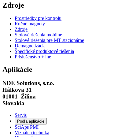
Zdroje
Prostriedky pre kontrolu
Ručné magnety
Zdroje
Stolové riešenia mobilné
Stolové riešenia pre MT stacionárne
Demagnetizácia
Špecifické produktové riešenia
Príslušenstvo + iné
Aplikácie
NDE Solutions, s.r.o.
Hálkova 31
01001 Žilina
Slovakia
Servis
Podľa aplikácie
SciAps PMI
Vizuálna technika