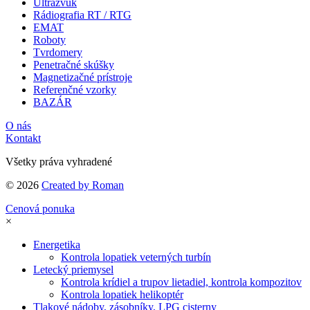
Ultrazvuk
Rádiografia RT / RTG
EMAT
Roboty
Tvrdomery
Penetračné skúšky
Magnetizačné prístroje
Referenčné vzorky
BAZÁR
O nás
Kontakt
Všetky práva vyhradené
© 2026
Created by Roman
Cenová ponuka
×
Energetika
Kontrola lopatiek veterných turbín
Letecký priemysel
Kontrola krídiel a trupov lietadiel, kontrola kompozitov
Kontrola lopatiek helikoptér
Tlakové nádoby, zásobníky, LPG cisterny