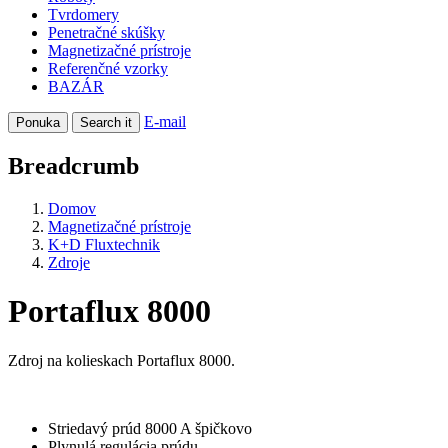
Tvrdomery
Penetračné skúšky
Magnetizačné prístroje
Referenčné vzorky
BAZÁR
E-mail
Ponuka
Search it
Breadcrumb
Domov
Magnetizačné prístroje
K+D Fluxtechnik
Zdroje
Portaflux 8000
Zdroj na kolieskach Portaflux 8000.
Striedavý prúd 8000 A špičkovo
Plynulá regulácia prúdu