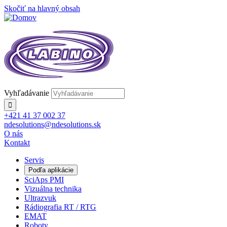
Skočiť na hlavný obsah
Vyhľadávanie
+421 41 37 002 37
ndesolutions@ndesolutions.sk
O nás
Kontakt
Servis
Podľa aplikácie
SciAps PMI
Vizuálna technika
Ultrazvuk
Rádiografia RT / RTG
EMAT
Roboty