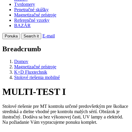
Tvrdomery
Penetračné skúšky
Magnetizačné prístroje
Referenčné vzorky
BAZÁR
E-mail
Ponuka
Search it
Breadcrumb
Domov
Magnetizačné prístroje
K+D Fluxtechnik
Stolové riešenia mobilné
MULTI-TEST I
Stolové riešenie pre MT kontrolu určené predovšetkým pre školiace
strediská a dielne vhodné pre kontrolu malých sérií. Obrázok je
ilustračný. Dodáva sa bez výkonovej časti, UV lampy a elektród.
Na požiadanie Vám vypracujeme ponuku komplet.