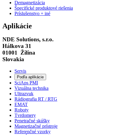
Demagnetizácia
Špecifické produktové riešenia
Príslušenstvo + iné
Aplikácie
NDE Solutions, s.r.o.
Hálkova 31
01001 Žilina
Slovakia
Servis
Podľa aplikácie
SciAps PMI
Vizuálna technika
Ultrazvuk
Rádiografia RT / RTG
EMAT
Roboty
Tvrdomery
Penetračné skúšky
Magnetizačné prístroje
Referenčné vzorky