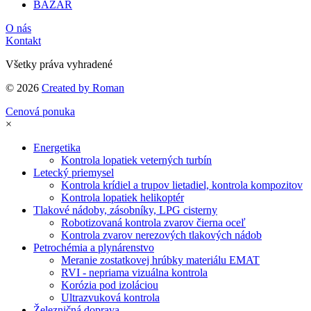
BAZÁR
O nás
Kontakt
Všetky práva vyhradené
© 2026
Created by Roman
Cenová ponuka
×
Energetika
Kontrola lopatiek veterných turbín
Letecký priemysel
Kontrola krídiel a trupov lietadiel, kontrola kompozitov
Kontrola lopatiek helikoptér
Tlakové nádoby, zásobníky, LPG cisterny
Robotizovaná kontrola zvarov čierna oceľ
Kontrola zvarov nerezových tlakových nádob
Petrochémia a plynárenstvo
Meranie zostatkovej hrúbky materiálu EMAT
RVI - nepriama vizuálna kontrola
Korózia pod izoláciou
Ultrazvuková kontrola
Železničná doprava