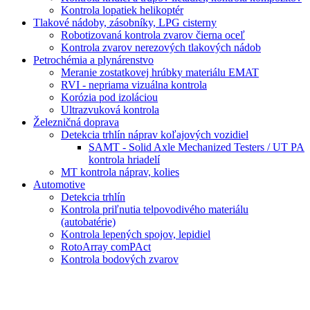
Kontrola lopatiek helikoptér
Tlakové nádoby, zásobníky, LPG cisterny
Robotizovaná kontrola zvarov čierna oceľ
Kontrola zvarov nerezových tlakových nádob
Petrochémia a plynárenstvo
Meranie zostatkovej hrúbky materiálu EMAT
RVI - nepriama vizuálna kontrola
Korózia pod izoláciou
Ultrazvuková kontrola
Železničná doprava
Detekcia trhlín náprav koľajových vozidiel
SAMT - Solid Axle Mechanized Testers / UT PA
kontrola hriadelí
MT kontrola náprav, kolies
Automotive
Detekcia trhlín
Kontrola priľnutia telpovodivého materiálu
(autobatérie)
Kontrola lepených spojov, lepidiel
RotoArray comPAct
Kontrola bodových zvarov