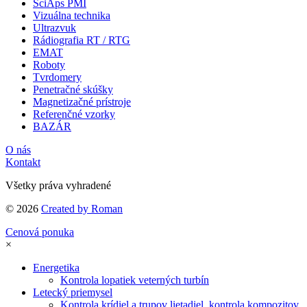
SciAps PMI
Vizuálna technika
Ultrazvuk
Rádiografia RT / RTG
EMAT
Roboty
Tvrdomery
Penetračné skúšky
Magnetizačné prístroje
Referenčné vzorky
BAZÁR
O nás
Kontakt
Všetky práva vyhradené
© 2026
Created by Roman
Cenová ponuka
×
Energetika
Kontrola lopatiek veterných turbín
Letecký priemysel
Kontrola krídiel a trupov lietadiel, kontrola kompozitov