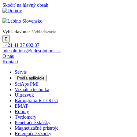
Skočiť na hlavný obsah
Vyhľadávanie
+421 41 37 002 37
ndesolutions@ndesolutions.sk
O nás
Kontakt
Servis
Podľa aplikácie
SciAps PMI
Vizuálna technika
Ultrazvuk
Rádiografia RT / RTG
EMAT
Roboty
Tvrdomery
Penetračné skúšky
Magnetizačné prístroje
Referenčné vzorky