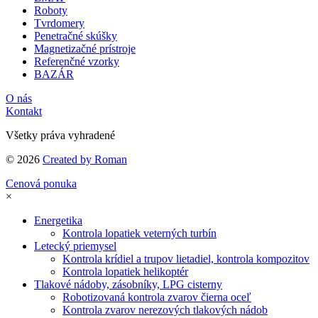
Roboty
Tvrdomery
Penetračné skúšky
Magnetizačné prístroje
Referenčné vzorky
BAZÁR
O nás
Kontakt
Všetky práva vyhradené
© 2026
Created by Roman
Cenová ponuka
×
Energetika
Kontrola lopatiek veterných turbín
Letecký priemysel
Kontrola krídiel a trupov lietadiel, kontrola kompozitov
Kontrola lopatiek helikoptér
Tlakové nádoby, zásobníky, LPG cisterny
Robotizovaná kontrola zvarov čierna oceľ
Kontrola zvarov nerezových tlakových nádob