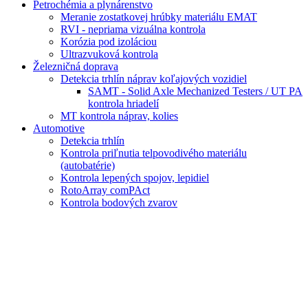
Petrochémia a plynárenstvo
Meranie zostatkovej hrúbky materiálu EMAT
RVI - nepriama vizuálna kontrola
Korózia pod izoláciou
Ultrazvuková kontrola
Železničná doprava
Detekcia trhlín náprav koľajových vozidiel
SAMT - Solid Axle Mechanized Testers / UT PA
kontrola hriadelí
MT kontrola náprav, kolies
Automotive
Detekcia trhlín
Kontrola priľnutia telpovodivého materiálu
(autobatérie)
Kontrola lepených spojov, lepidiel
RotoArray comPAct
Kontrola bodových zvarov