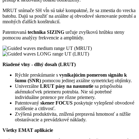
MRUT snímače SH vĺn sú také kompaktné, že sa zmestia do vrecka
batohu. Dajú sa použiť na axiálne aj obvodové skenovanie potrubí a
mnohých ďalších konštrukcií.
Patentovaná
technika SIZING
určuje zvyškovú hrúbku steny
pomocou analýzy frekvencie a amplitúdy.
Riadené vlny - dlhý dosah (LRUT)
Rýchle preskúmanie s
vynikajúcim pomerom signálu k
šumu (SNR)
pomocou jedinej axiálne symetrickej objímky.
Univerzálne
LRUT pásy na nasunutie
sa prispôsobia
akémukoľvek priemeru potrubia. Nie sú potrebné
individuálne prstence pre rôzne priemery.
Patentovaný
skener FOCUS
poskytuje vylepšené obvodové
rozlíšenie a citlivosť.
Zvýšená produktivita, znížená prepravná hmotnosť a nižšie
obstarávacie a prevádzkové náklady.
Všetky EMAT aplikácie