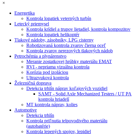
×
Energetika
Kontrola lopatiek veterných turbín
Letecký priemysel
Kontrola krídiel a trupov lietadiel, kontrola kompozitov
Kontrola lopatiek helikoptér
Tlakové nádoby, zásobníky, LPG cisterny
Robotizovaná kontrola zvarov čierna oceľ
Kontrola zvarov nerezových tlakových nádob
Petrochémia a plynárenstvo
Meranie zostatkovej hrúbky materiálu EMAT
RVI - nepriama vizuálna kontrola
Korózia pod izoláciou
Ultrazvuková kontrola
Železničná doprava
Detekcia trhlín náprav koľajových vozidiel
SAMT - Solid Axle Mechanized Testers / UT PA
kontrola hriadelí
MT kontrola náprav, kolies
Automotive
Detekcia trhlín
Kontrola priľnutia telpovodivého materiálu
(autobatérie)
Kontrola lepených spojov, lepidiel