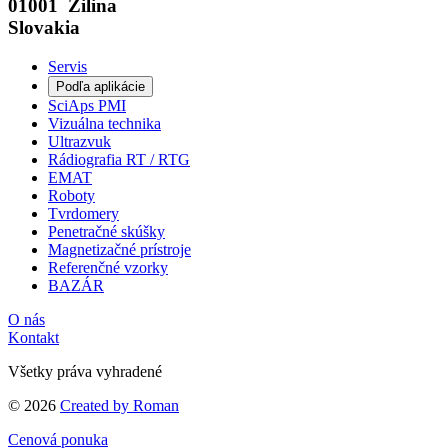
01001 Žilina
Slovakia
Servis
Podľa aplikácie
SciAps PMI
Vizuálna technika
Ultrazvuk
Rádiografia RT / RTG
EMAT
Roboty
Tvrdomery
Penetračné skúšky
Magnetizačné prístroje
Referenčné vzorky
BAZÁR
O nás
Kontakt
Všetky práva vyhradené
© 2026
Created by Roman
Cenová ponuka