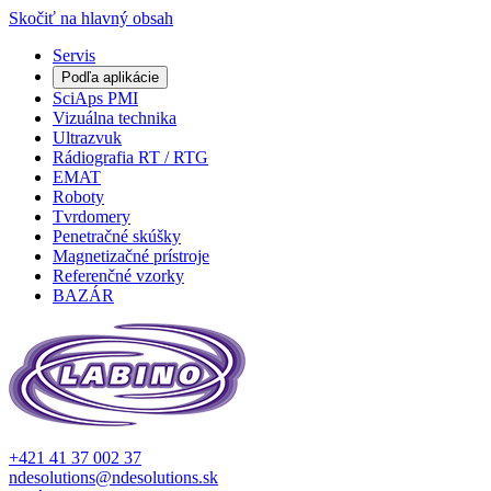
Skočiť na hlavný obsah
Servis
Podľa aplikácie
SciAps PMI
Vizuálna technika
Ultrazvuk
Rádiografia RT / RTG
EMAT
Roboty
Tvrdomery
Penetračné skúšky
Magnetizačné prístroje
Referenčné vzorky
BAZÁR
+421 41 37 002 37
ndesolutions@ndesolutions.sk