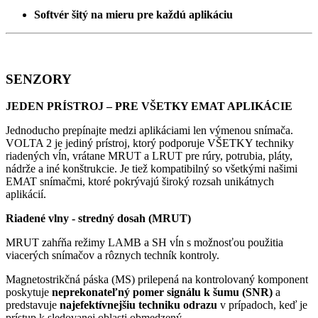
Softvér šitý na mieru pre každú aplikáciu
SENZORY
JEDEN PRÍSTROJ – PRE VŠETKY EMAT APLIKÁCIE
Jednoducho prepínajte medzi aplikáciami len výmenou snímača.
VOLTA 2 je jediný prístroj, ktorý podporuje VŠETKY techniky
riadených vĺn, vrátane MRUT a LRUT pre rúry, potrubia, pláty,
nádrže a iné konštrukcie. Je tiež kompatibilný so všetkými našimi
EMAT snímačmi, ktoré pokrývajú široký rozsah unikátnych
aplikácií.
Riadené vlny - stredný dosah (MRUT)
MRUT zahŕňa režimy LAMB a SH vĺn s možnosťou použitia
viacerých snímačov a rôznych techník kontroly.
Magnetostrikčná páska (MS) prilepená na kontrolovaný komponent
poskytuje
neprekonateľný pomer signálu k šumu (SNR)
a
predstavuje
najefektívnejšiu techniku odrazu
v prípadoch, keď je
prístup k sledovanej oblasti obmedzený.