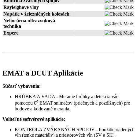
Kontrola zváraných spojov
Rayleighove vlny
Napätie v železničných kolesách
Nelineárna ultrazvuková
technika
Expert
EMAT a DCUT Aplikácie
Súčasť vybavenia:
HRÚBKA A VADA - Meranie hrúbky a detekcia vád
pomocou 0⁰ EMAT snímačov (priečnych a pozdĺžnych) pre
bodové a kódované merania.
Voliteľné softvérové aplikácie:
KONTROLA ZVÁRANÝCH SPOJOV - Použitie riadených
vĺn (tenké materiály) a priestorových vĺn (SV a SH).