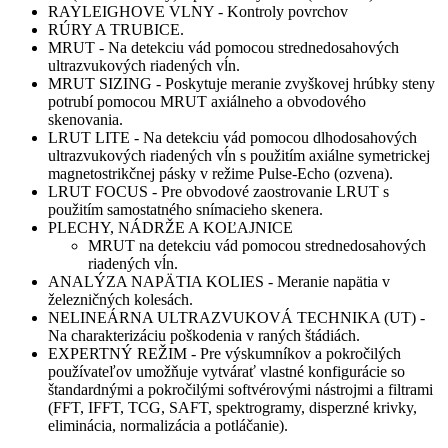
RAYLEIGHOVE VLNY - Kontroly povrchov
RÚRY A TRUBICE.
MRUT - Na detekciu vád pomocou strednedosahových
ultrazvukových riadených vĺn.
MRUT SIZING - Poskytuje meranie zvyškovej hrúbky steny
potrubí pomocou MRUT axiálneho a obvodového
skenovania.
LRUT LITE - Na detekciu vád pomocou dlhodosahových
ultrazvukových riadených vĺn s použitím axiálne symetrickej
magnetostrikčnej pásky v režime Pulse-Echo (ozvena).
LRUT FOCUS - Pre obvodové zaostrovanie LRUT s
použitím samostatného snímacieho skenera.
PLECHY, NÁDRŽE A KOĽAJNICE
MRUT na detekciu vád pomocou strednedosahových
riadených vĺn.
ANALÝZA NAPÄTIA KOLIES - Meranie napätia v
železničných kolesách.
NELINEÁRNA ULTRAZVUKOVÁ TECHNIKA (UT) -
Na charakterizáciu poškodenia v raných štádiách.
EXPERTNÝ REŽIM - Pre výskumníkov a pokročilých
používateľov umožňuje vytvárať vlastné konfigurácie so
štandardnými a pokročilými softvérovými nástrojmi a filtrami
(FFT, IFFT, TCG, SAFT, spektrogramy, disperzné krivky,
eliminácia, normalizácia a potláčanie).